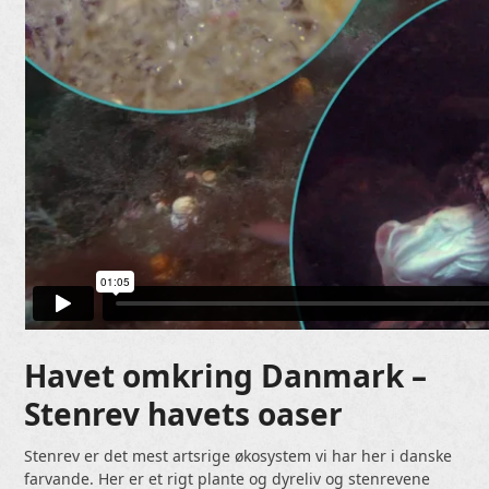
Havet omkring Danmark –
Stenrev havets oaser
Stenrev er det mest artsrige økosystem vi har her i danske
farvande. Her er et rigt plante og dyreliv og stenrevene