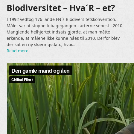
Biodiversitet – Hva´R – et?
I 1992 vedtog 176 lande FN´s Biodiversitetskonvention.
Målet var at stoppe tilbagegangen i arterne senest i 2010.
Manglende helhjertet indsats gjorde, at man måtte
erkende, at målene ikke kunne nåes til 2010. Derfor blev
der sat en ny skæringsdato, hvor…
Read more