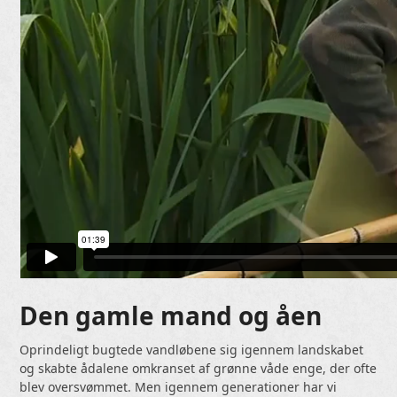
Den gamle mand og åen
Oprindeligt bugtede vandløbene sig igennem landskabet
og skabte ådalene omkranset af grønne våde enge, der ofte
blev oversvømmet. Men igennem generationer har vi