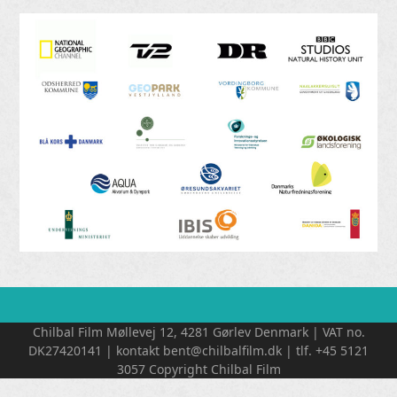
Chilbal Film Møllevej 12, 4281 Gørlev Denmark | VAT no.
DK27420141 | kontakt bent@chilbalfilm.dk | tlf. +45 5121
3057 Copyright Chilbal Film