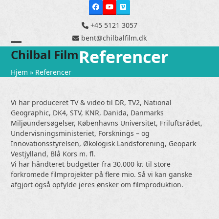
Skip
Facebook
YouTube
Vimeo
to
content
+45 5121 3057
bent@chilbalfilm.dk
Referencer
Open
Close
Chilbal Film
mobile
mobile
Hjem
»
Referencer
menu
menu
Vi har produceret TV & video til DR, TV2, National
Geographic, DK4, STV, KNR, Danida, Danmarks
Miljøundersøgelser, Københavns Universitet, Friluftsrådet,
Undervisningsministeriet, Forsknings – og
Innovationsstyrelsen, Økologisk Landsforening, Geopark
Vestjylland, Blå Kors m. fl.
Vi har håndteret budgetter fra 30.000 kr. til store
forkromede filmprojekter på flere mio. Så vi kan ganske
afgjort også opfylde jeres ønsker om filmproduktion.