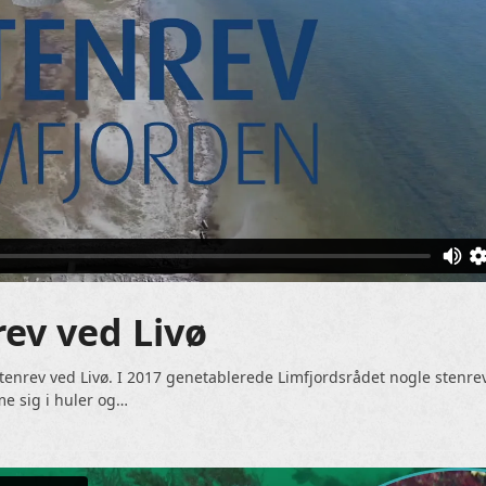
rev ved Livø
tenrev ved Livø. I 2017 genetablerede Limfjordsrådet nogle stenrev
me sig i huler og…