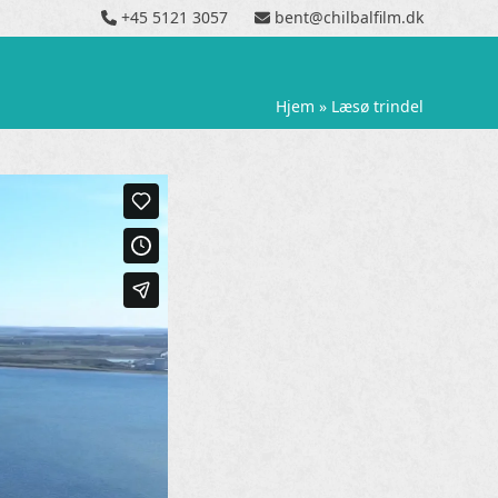
+45 5121 3057
bent@chilbalfilm.dk
Hjem
»
Læsø trindel