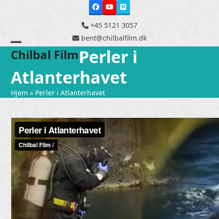
Skip
Facebook
YouTube
Vimeo
to
content
+45 5121 3057
bent@chilbalfilm.dk
Perler i
Open
Close
Chilbal Film
mobile
mobile
Atlanterhavet
menu
menu
Hjem
»
Perler i Atlanterhavet