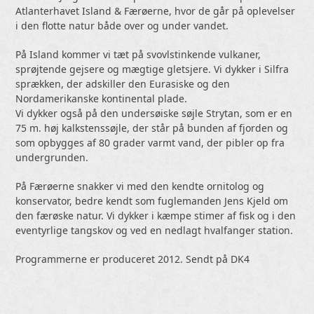
Atlanterhavet Island & Færøerne, hvor de går på oplevelser
i den flotte natur både over og under vandet.
På Island kommer vi tæt på svovlstinkende vulkaner,
sprøjtende gejsere og mægtige gletsjere. Vi dykker i Silfra
sprækken, der adskiller den Eurasiske og den
Nordamerikanske kontinental plade.
Vi dykker også på den undersøiske søjle Strytan, som er en
75 m. høj kalkstenssøjle, der står på bunden af fjorden og
som opbygges af 80 grader varmt vand, der pibler op fra
undergrunden.
På Færøerne snakker vi med den kendte ornitolog og
konservator, bedre kendt som fuglemanden Jens Kjeld om
den færøske natur. Vi dykker i kæmpe stimer af fisk og i den
eventyrlige tangskov og ved en nedlagt hvalfanger station.
Programmerne er produceret 2012. Sendt på DK4