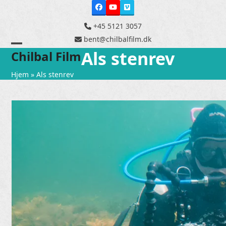
Skip
Facebook
YouTube
Vimeo
to
content
+45 5121 3057
bent@chilbalfilm.dk
Als stenrev
Open
Close
Chilbal Film
mobile
mobile
Hjem
»
Als stenrev
menu
menu