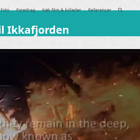
Foto
Foredrag
Køb film & billeder
Referencer
il Ikkafjorden