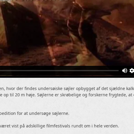
en, hvor der findes undersøiske søjler opbygget af det sjældne kalk
op til 20 m høje. Søjlerne er skrøbelige og forskerne frygtede, at 
spedition for at undersøge søjlerne.
været vist på adskillige filmfestivals rundt om i hele verden.