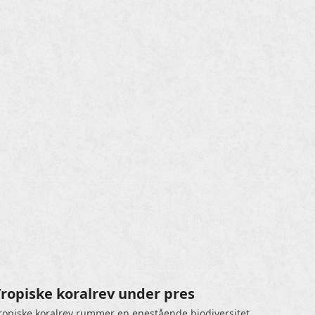
Tropiske koralrev under pres
ropiske koralrev rummer en enestående biodiversitet