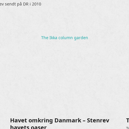
lev sendt på DR i 2010
The Ikka column garden
d
Havet omkring Danmark – Stenrev
havets oaser
T