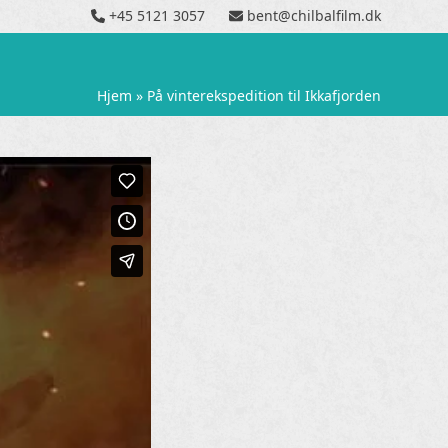
+45 5121 3057
bent@chilbalfilm.dk
Hjem
»
På vinterekspedition til Ikkafjorden