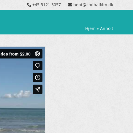
+45 5121 3057
bent@chilbalfilm.dk
Hjem
»
Anholt