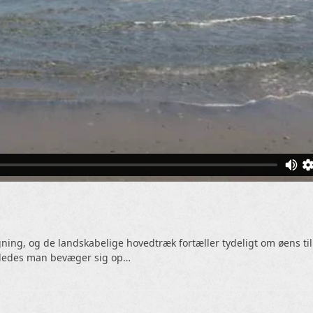
ing, og de landskabelige hovedtræk fortæller tydeligt om øens tilb
orledes man bevæger sig op…