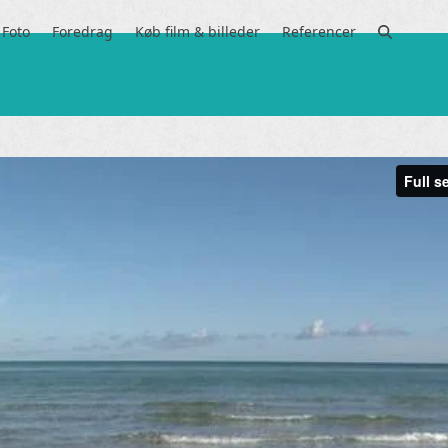
Foto
Foredrag
Køb film & billeder
Referencer